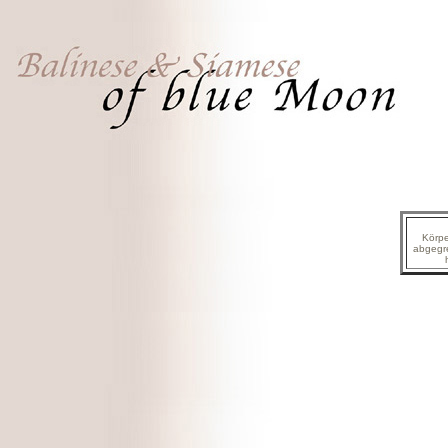
Körpe
abgegre