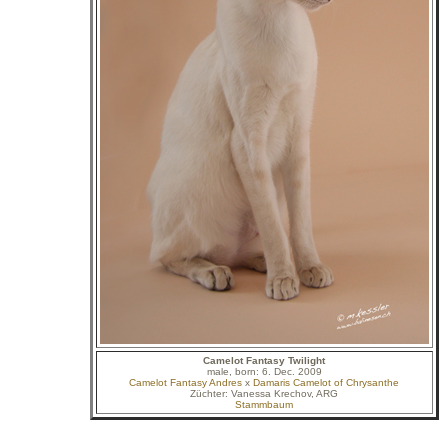
Camelot Fantasy Twilight
male, born: 6. Dec. 2009
Camelot Fantasy Andres
x
Damaris Camelot of Chrysanthe
Züchter: Vanessa Krechov, ARG
Stammbaum