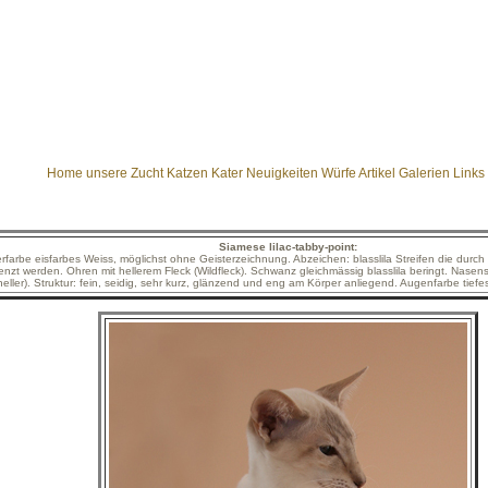
Home
unsere Zucht
Katzen
Kater
Neuigkeiten
Würfe
Artikel
Galerien
Links
Siamese lilac-tabby-point:
rfarbe eisfarbes Weiss, möglichst ohne Geisterzeichnung. Abzeichen: blasslila Streifen die durch 
nzt werden. Ohren mit hellerem Fleck (Wildfleck). Schwanz gleichmässig blasslila beringt. Nasensp
heller). Struktur: fein, seidig, sehr kurz, glänzend und eng am Körper anliegend. Augenfarbe tief