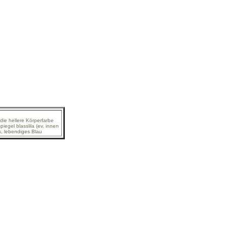
die hellere Körperfarbe
iegel blasslila (ev. innen
es, lebendiges Blau