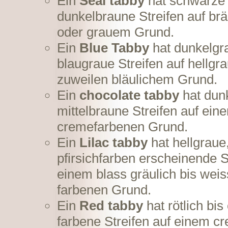
Ein
Seal tabby
hat schwarze
dunkelbraune Streifen auf br
oder grauem Grund.
Ein
Blue Tabby
hat dunkelgr
blaugraue Streifen auf hellgr
zuweilen bläulichem Grund.
Ein
chocolate tabby
hat dunk
mittelbraune Streifen auf ein
cremefarbenen Grund.
Ein
Lilac tabby
hat hellgraue
pfirsichfarben erscheinende S
einem blass gräulich bis weiss
farbenen Grund.
Ein
Red tabby
hat rötlich bis
farbene Streifen auf einem c