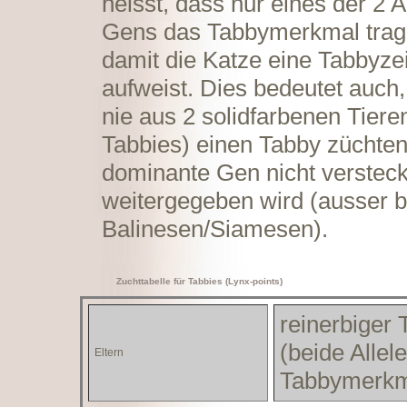
heisst, dass nur eines der 2 A
Gens das Tabbymerkmal trag
damit die Katze eine Tabbyz
aufweist. Dies bedeutet auch
nie aus 2 solidfarbenen Tiere
Tabbies) einen Tabby züchten
dominante Gen nicht versteck
weitergegeben wird (ausser b
Balinesen/Siamesen).
Zuchttabelle für Tabbies (Lynx-points)
reinerbiger 
(beide Allel
Eltern
Tabbymerkm